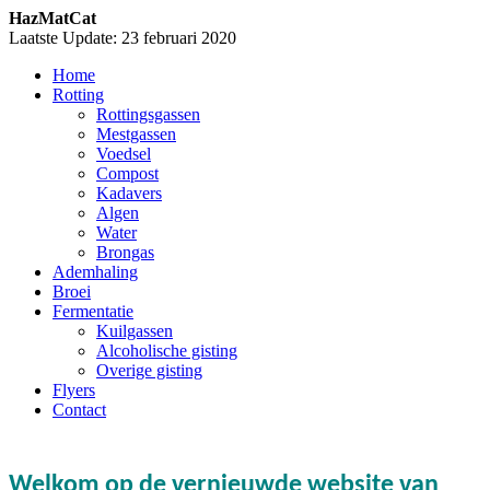
HazMatCat
Laatste Update: 23 februari 2020
Home
Rotting
Rottingsgassen
Mestgassen
Voedsel
Compost
Kadavers
Algen
Water
Brongas
Ademhaling
Broei
Fermentatie
Kuilgassen
Alcoholische gisting
Overige gisting
Flyers
Contact
Welkom op de vernieuwde website van